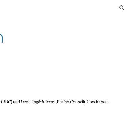
ion
h
 
(BBC) und
 Learn English Teens
 (British Council). Check them 